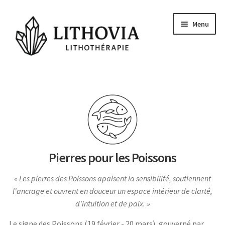
Aller
Aller
Menu
à
au
la
contenu
navigation
Guides
Les pierres
Signes Astrologiques
Les Chakras
Pierres pour les Poissons
Conseils et actu
Les pierres des Poissons apaisent la sensibilité, soutiennent
Questions
l'ancrage et ouvrent en douceur un espace intérieur de clarté,
Voyance Gratuite
d'intuition et de paix.
Le signe des Poissons (19 février - 20 mars), gouverné par