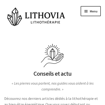
Aller
Aller
Menu
à
au
la
contenu
navigation
Guides
Les pierres
Signes Astrologiques
Les Chakras
Conseils et actu
Conseils et actu
Les pierres vous parlent, nos guides vous aident à les
Questions
comprendre.
Voyance Gratuite
Découvrez nos derniers articles dédiés à la lithothérapie et
au bien-être énergétique. Que vous soyez débutant ou