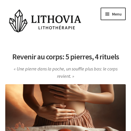
Aller
Aller
Menu
à
au
la
contenu
navigation
Guides
Revenir au corps: 5 pierres, 4 rituels
Les pierres
Une pierre dans la poche, un souffle plus bas: le corps
Signes Astrologiques
revient.
Les Chakras
Conseils et actu
Questions
Voyance Gratuite