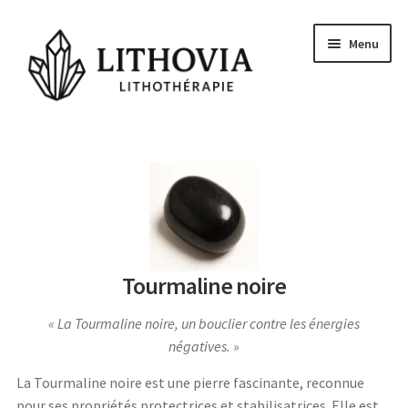
Aller
Aller
Menu
à
au
la
contenu
navigation
Guides
Les pierres
Signes Astrologiques
Les Chakras
Tourmaline noire
Conseils et actu
La Tourmaline noire, un bouclier contre les énergies
Questions
négatives.
Voyance Gratuite
La Tourmaline noire est une pierre fascinante, reconnue
pour ses propriétés protectrices et stabilisatrices. Elle est