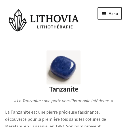
Aller
Aller
Menu
à
au
la
contenu
navigation
Guides
Les pierres
Signes Astrologiques
Les Chakras
Tanzanite
Conseils et actu
La Tanzanite : une porte vers l'harmonie intérieure.
Questions
La Tanzanite est une pierre précieuse fascinante,
Voyance Gratuite
découverte pour la première fois dans les collines de
Merelani, en Tanzanie, en 1967. Son nom provient