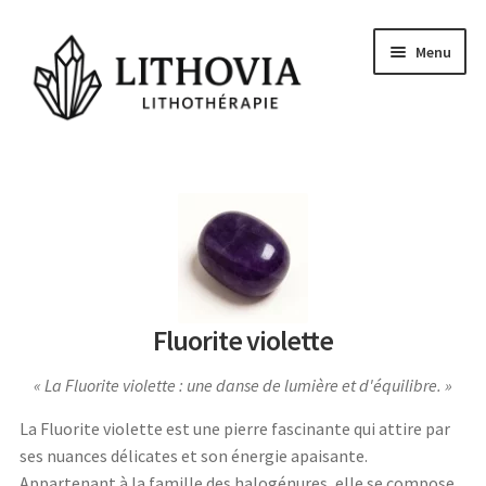
Aller
Aller
Menu
à
au
la
contenu
navigation
Guides
Les pierres
Signes Astrologiques
Les Chakras
Fluorite violette
Conseils et actu
La Fluorite violette : une danse de lumière et d'équilibre.
Questions
La Fluorite violette est une pierre fascinante qui attire par
Voyance Gratuite
ses nuances délicates et son énergie apaisante.
Appartenant à la famille des halogénures, elle se compose