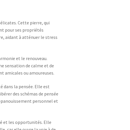
licates. Cette pierre, qui
nt pour ses propriétés
e, aidant à atténuer le stress
harmonie et le renouveau.
une sensation de calme et de
oient amicales ou amoureuses.
té dans la pensée. Elle est
ibérer des schémas de pensée
l'épanouissement personnel et
é et les opportunités. Elle
e, car elle ouvre la voie à de