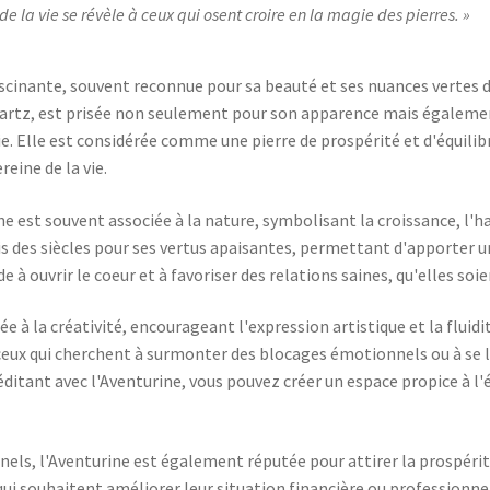
de la vie se révèle à ceux qui osent croire en la magie des pierres.
ascinante, souvent reconnue pour sa beauté et ses nuances vertes dé
quartz, est prisée non seulement pour son apparence mais égaleme
e. Elle est considérée comme une pierre de prospérité et d'équilibr
reine de la vie.
ine est souvent associée à la nature, symbolisant la croissance, l'
uis des siècles pour ses vertus apaisantes, permettant d'apporter 
e à ouvrir le coeur et à favoriser des relations saines, qu'elles s
e à la créativité, encourageant l'expression artistique et la fluidi
ux qui cherchent à surmonter des blocages émotionnels ou à se l
éditant avec l'Aventurine, vous pouvez créer un espace propice à 
nels, l'Aventurine est également réputée pour attirer la prospérit
qui souhaitent améliorer leur situation financière ou professionnell