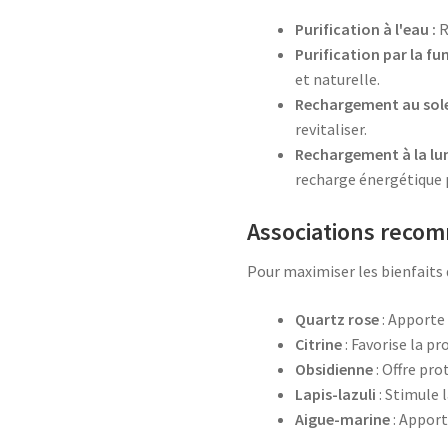
Purification à l'eau :
R
Purification par la fu
et naturelle.
Rechargement au solei
revitaliser.
Rechargement à la lun
recharge énergétique 
Associations reco
Pour maximiser les bienfaits d
Quartz rose
: Apporte 
Citrine
: Favorise la pr
Obsidienne
: Offre pro
Lapis-lazuli
: Stimule l
Aigue-marine
: Apport