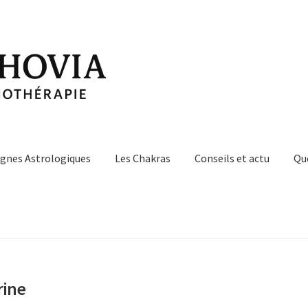
ignes Astrologiques
Les Chakras
Conseils et actu
Qu
rine