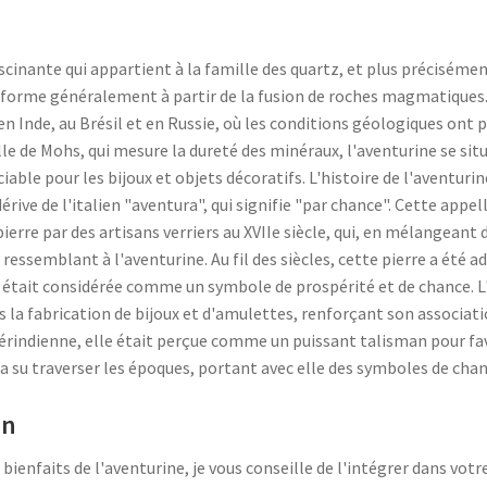
scinante qui appartient à la famille des quartz, et plus précisémen
se forme généralement à partir de la fusion de roches magmatiques
 en Inde, au Brésil et en Russie, où les conditions géologiques on
le de Mohs, qui mesure la dureté des minéraux, l'aventurine se situe 
able pour les bijoux et objets décoratifs. L'histoire de l'aventuri
rive de l'italien "aventura", qui signifie "par chance". Cette appell
ierre par des artisans verriers au XVIIe siècle, qui, en mélangeant 
 ressemblant à l'aventurine. Au fil des siècles, cette pierre a été 
était considérée comme un symbole de prospérité et de chance. L
s la fabrication de bijoux et d'amulettes, renforçant son associati
érindienne, elle était perçue comme un puissant talisman pour fa
ne a su traverser les époques, portant avec elle des symboles de ch
en
bienfaits de l'aventurine, je vous conseille de l'intégrer dans vot