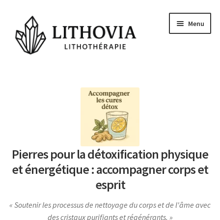
Aller
Aller
Menu
à
au
la
contenu
navigation
Guides
Les pierres
Signes Astrologiques
Les Chakras
Pierres pour la détoxification physique
Conseils et actu
et énergétique : accompagner corps et
Questions
esprit
Voyance Gratuite
Soutenir les processus de nettoyage du corps et de l'âme avec
des cristaux purifiants et régénérants.