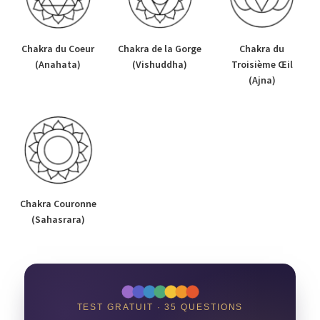
Chakra du Coeur
Chakra de la Gorge
Chakra du
(Anahata)
(Vishuddha)
Troisième Œil
(Ajna)
Chakra Couronne
(Sahasrara)
TEST GRATUIT · 35 QUESTIONS