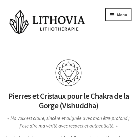
Aller
Aller
Menu
à
au
la
contenu
navigation
Guides
Les pierres
Signes Astrologiques
Les Chakras
Pierres et Cristaux pour le Chakra de la
Conseils et actu
Gorge (Vishuddha)
Questions
Ma voix est claire, sincère et alignée avec mon être profond ;
Voyance Gratuite
j'ose dire ma vérité avec respect et authenticité.