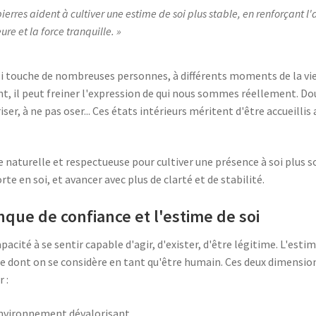
ierres aident à cultiver une estime de soi plus stable, en renforçant l
eure et la force tranquille.
 touche de nombreuses personnes, à différents moments de la vie. 
nt, il peut freiner l'expression de qui nous sommes réellement. Do
iser, à ne pas oser... Ces états intérieurs méritent d'être accueil
e naturelle et respectueuse pour cultiver une présence à soi plus s
rte en soi, et avancer avec plus de clarté et de stabilité.
ue de confiance et l'estime de soi
apacité à se sentir capable d'agir, d'exister, d'être légitime. L'estime
ère dont on se considère en tant qu'être humain. Ces deux dimensi
 :
environnement dévalorisant