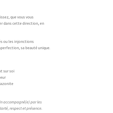
sissez, que vous vous
r dans cette direction, en
sés ou les injonctions
imperfection, sa beauté unique.
t sur soi
ieur
mazonite
emin accompagné(e) par les
larté, respect et présence.