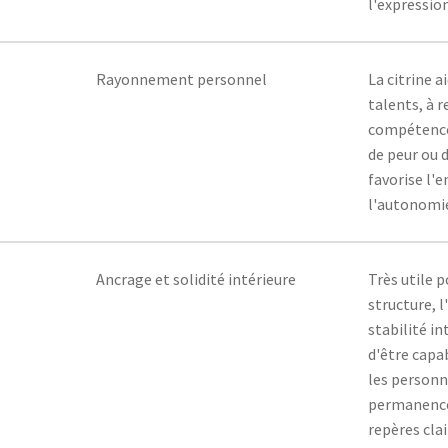
l'expression
Rayonnement personnel
La citrine a
talents, à r
compétences
de peur ou 
favorise l'
l'autonomie
Ancrage et solidité intérieure
Très utile p
structure, 
stabilité in
d'être capab
les personn
permanence
repères clai