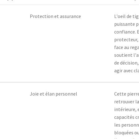
Protection et assurance
L'oeil de ti
puissante p
confiance. 
protecteur,
face au rega
soutient l'a
de décision
agir avec cl
Joie et élan personnel
Cette pierr
retrouver la
intérieure, 
capacités c
les personn
bloquées ou