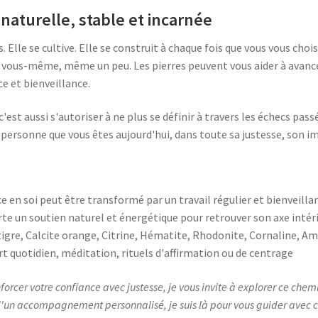
naturelle, stable et incarnée
. Elle se cultive. Elle se construit à chaque fois que vous vous choi
 vous-même, même un peu. Les pierres peuvent vous aider à avance
e et bienveillance.
 c'est aussi s'autoriser à ne plus se définir à travers les échecs pas
la personne que vous êtes aujourd'hui, dans toute sa justesse, son 
 en soi peut être transformé par un travail régulier et bienveillan
te un soutien naturel et énergétique pour retrouver son axe intér
de tigre, Calcite orange, Citrine, Hématite, Rhodonite, Cornaline, A
ort quotidien, méditation, rituels d'affirmation ou de centrage
nforcer votre confiance avec justesse, je vous invite à explorer ce ch
 d'un accompagnement personnalisé, je suis là pour vous guider avec c