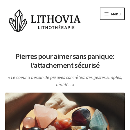
Aller
Aller
Menu
à
au
la
contenu
navigation
Guides
Pierres pour aimer sans panique:
Les pierres
l’attachement sécurisé
Signes Astrologiques
Le coeur a besoin de preuves concrètes: des gestes simples,
Les Chakras
répétés.
Conseils et actu
Questions
Voyance Gratuite