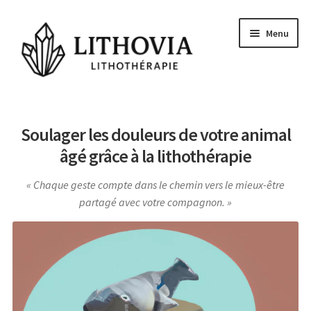
Aller
Aller
Menu
à
au
la
contenu
navigation
Guides
Soulager les douleurs de votre animal
Les pierres
âgé grâce à la lithothérapie
Signes Astrologiques
Chaque geste compte dans le chemin vers le mieux-être
Les Chakras
partagé avec votre compagnon.
Conseils et actu
Questions
Voyance Gratuite