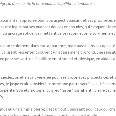
ige, la douceur de la terre pour un équilibre intérieur.
fascinante, appréciée pour son aspect apaisant et ses propriétés é
, se distingue par ses nuances douces et chaudes, qui évoquent la ter
ser un ancrage solide, permettant de se reconnecter à soi-même e
de non seulement dans son apparence, mais aussi dans sa capacité
 l'utilisent ressentent souvent un apaisement profond, une sensati
sée pour ses vertus d'équilibre émotionnel et physique, en aidant à 
siècles, où elle était vénérée pour ses propriétés protectrices et s
, le jaspe était considéré comme une pierre sacrée, utilisée dans
rospérité. Son étymologie, du grec "iaspis" signifiant "pierre tache
fs.
plus qu'une simple pierre; c'est un outil puissant pour ceux qui che
enforcer leur ancrage et à favoriser un bien-être durable.