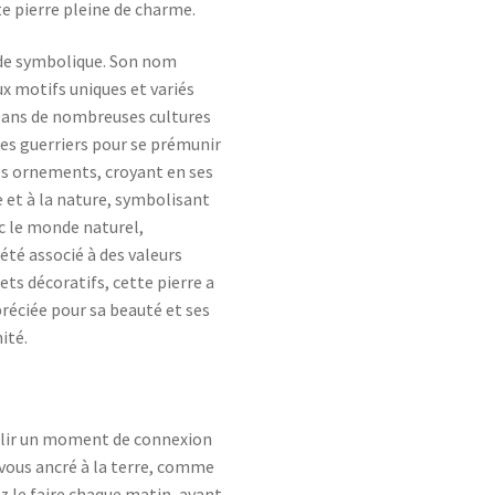
te pierre pleine de charme.
onde symbolique. Son nom
ux motifs uniques et variés
 Dans de nombreuses cultures
les guerriers pour se prémunir
des ornements, croyant en ses
e et à la nature, symbolisant
ec le monde naturel,
été associé à des valeurs
jets décoratifs, cette pierre a
réciée pour sa beauté et ses
ité.
tablir un moment de connexion
vous ancré à la terre, comme
ez le faire chaque matin, avant