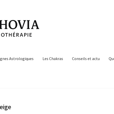
ignes Astrologiques
Les Chakras
Conseils et actu
Qu
eige