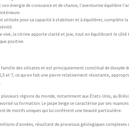
c son énergie de croissance et de chance, l'aventurine équilibre l'a
intérieure.
t utilisée pour sa capacité à stabiliser et à équilibrer, complète l
rénité.
e vive, la citrine apporte clarté et joie, tout en équilibrant le côté
que positive.
 famille des silicates et est principalement constitué de dioxyde de
6,5 et 7, ce qui en fait une pierre relativement résistante, appropr
.
s plusieurs régions du monde, notamment aux États-Unis, au Brésil
vorisé sa formation. Le jaspe beige se caractérise par ses nuances
ré de motifs uniques qui lui confèrent une beauté particulière.
illions d'années, résultant de processus géologiques complexes q