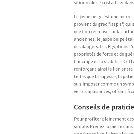
silicium de se cristalliser d
Le jaspe beige est une pierre
provient du grec "iaspis", qui
que l'on retrouve sur la surf
anciennes, le jaspe beige éta
des dangers. Les Égyptiens l'
propriétés de force et de guér
l'ancrage et la stabilité. Cet
renforçant ainsi le lien entre
telles que la sagesse, la patie
su s'imposer comme un symbole
vertus apaisantes, offrant à c
Conseils de pratici
Pour profiter pleinement des 
simple. Prenez la pierre dan
un arbre solide. Laissez les s