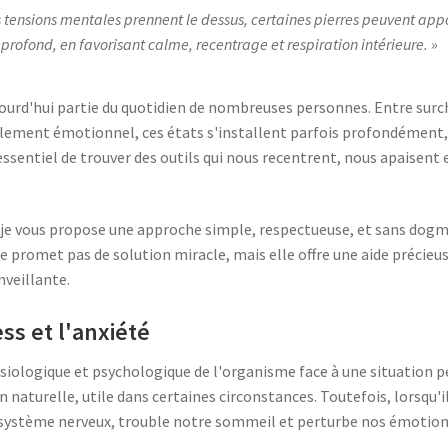
s tensions mentales prennent le dessus, certaines pierres peuvent app
rofond, en favorisant calme, recentrage et respiration intérieure.
ujourd'hui partie du quotidien de nombreuses personnes. Entre sur
solement émotionnel, ces états s'installent parfois profondément,
t essentiel de trouver des outils qui nous recentrent, nous apaisen
 je vous propose une approche simple, respectueuse, et sans do
 ne promet pas de solution miracle, mais elle offre une aide préci
nveillante.
ss et l'anxiété
ysiologique et psychologique de l'organisme face à une situation
naturelle, utile dans certaines circonstances. Toutefois, lorsqu'il
 système nerveux, trouble notre sommeil et perturbe nos émotion