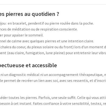
s pierres au quotidien ?
ijou : en bracelet, pendentif ou pierre roulée dans la poche.
éances de méditation ou de respiration consciente.
ler pour apaiser le sommeil.
nel de calme avec quelques pierres et une intention claire.
 (chakra du coeur, du plexus solaire ou du front) lors d'un moment d
ent (eau claire, fumigation, lune pleine) pour entretenir leur vibr
ectueuse et accessible
 ni un diagnostic médical ni un accompagnement thérapeutique, ma
e permet de recréer un lien avec soi, avec ses ressentis, et d'insc
éder toutes les pierres. Parfois, une seule suffit. Celle qui vous at
esoin à cet instant. Faites confiance à votre sensibilité, testez, 