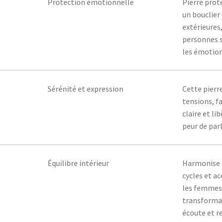
Protection émotionnelle
Pierre prot
un bouclier
extérieures,
personnes s
les émotion
Sérénité et expression
Cette pierr
tensions, f
claire et li
peur de parl
Équilibre intérieur
Harmonise l
cycles et 
les femmes 
transforma
écoute et r