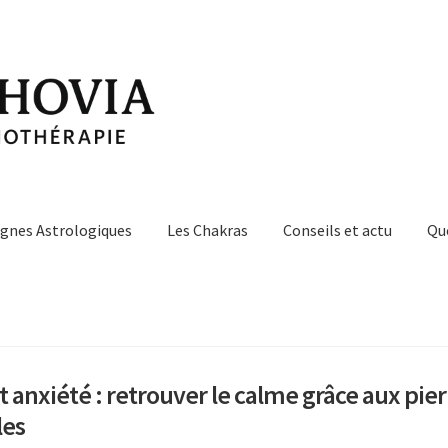
ignes Astrologiques
Les Chakras
Conseils et actu
Qu
t anxiété : retrouver le calme grâce aux pie
les