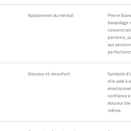
Apaisement du mental
Pierre blanc
bavardage m
concentrati
patience, p
aux personn
perfectionn
Douceur et réconfort
Symbole d'a
elle aide à 
émotionnell
confiance en
douceur bie
même.