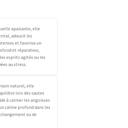
tuelle apaisante, elle
ntal, adoucit les
tenses et favorise un
fond et réparateur,
les esprits agités ou les
ées au stress.
hium naturel, elle
quilibre lors des sautes
ide à calmer les angoisses
un calme profond dans les
e changement ou de