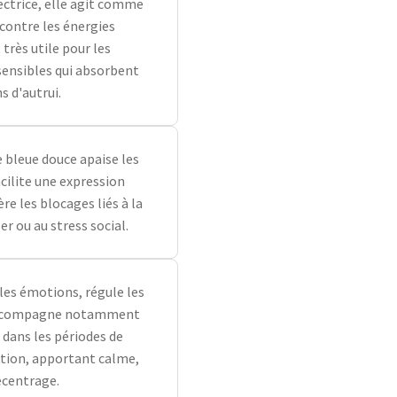
ectrice, elle agit comme
 contre les énergies
 très utile pour les
ensibles qui absorbent
s d'autrui.
e bleue douce apaise les
acilite une expression
bère les blocages liés à la
er ou au stress social.
es émotions, régule les
accompagne notamment
dans les périodes de
tion, apportant calme,
ecentrage.