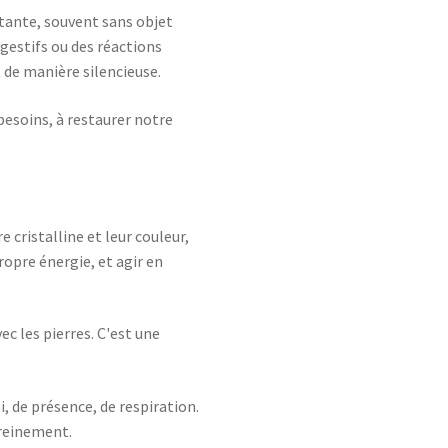
nstante, souvent sans objet
igestifs ou des réactions
 de manière silencieuse.
 besoins, à restaurer notre
 cristalline et leur couleur,
opre énergie, et agir en
ec les pierres. C'est une
oi, de présence, de respiration.
ereinement.