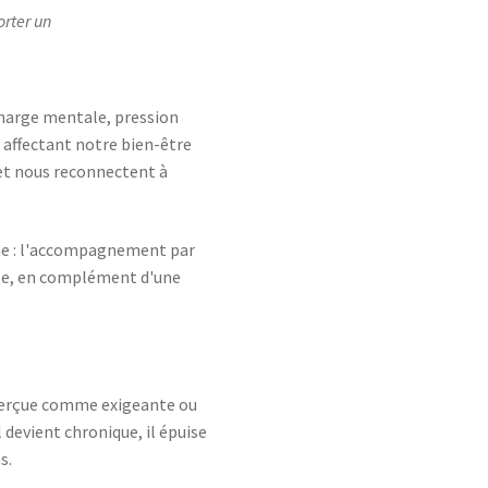
orter un
charge mentale, pression
 affectant notre bien-être
t et nous reconnectent à
gme : l'accompagnement par
euse, en complément d'une
 perçue comme exigeante ou
 devient chronique, il épuise
s.