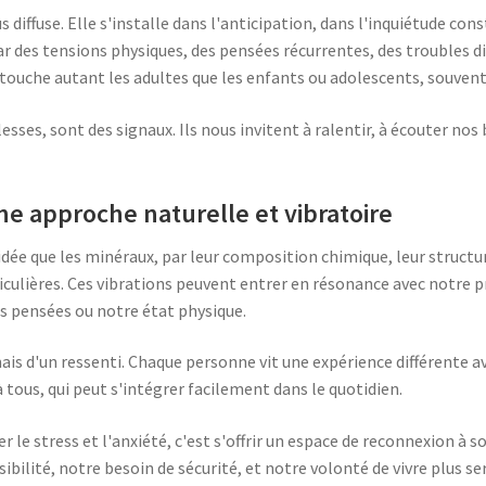
us diffuse. Elle s'installe dans l'anticipation, dans l'inquiétude co
par des tensions physiques, des pensées récurrentes, des troubles d
touche autant les adultes que les enfants ou adolescents, souvent
lesses, sont des signaux. Ils nous invitent à ralentir, à écouter nos
une approche naturelle et vibratoire
idée que les minéraux, par leur composition chimique, leur structure
culières. Ces vibrations peuvent entrer en résonance avec notre pr
s pensées ou notre état physique.
mais d'un ressenti. Chaque personne vit une expérience différente av
 tous, qui peut s'intégrer facilement dans le quotidien.
er le stress et l'anxiété, c'est s'offrir un espace de reconnexion à s
ibilité, notre besoin de sécurité, et notre volonté de vivre plus s