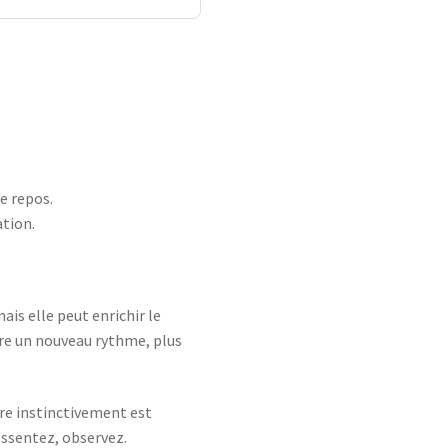
e repos.
ation.
is elle peut enrichir le
rire un nouveau rythme, plus
tire instinctivement est
ressentez, observez.