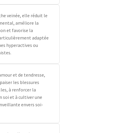
he veinée, elle réduit le
ental, améliore la
on et favorise la
articulièrement adaptée
es hyperactives ou
istes.
mour et de tendresse,
apaiser les blessures
es, à renforcer la
 soi et à cultiver une
nveillante envers soi-