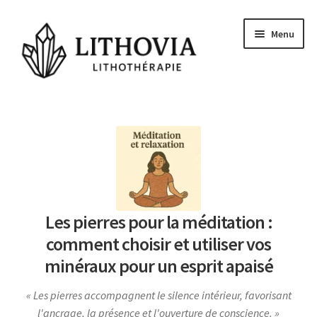
Aller
Aller
Menu
à
au
la
contenu
navigation
Guides
Les pierres
Signes Astrologiques
Les Chakras
Les pierres pour la méditation :
Conseils et actu
comment choisir et utiliser vos
Questions
minéraux pour un esprit apaisé
Voyance Gratuite
Les pierres accompagnent le silence intérieur, favorisant
l'ancrage, la présence et l'ouverture de conscience.