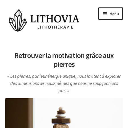
Aller
Aller
Menu
à
au
la
contenu
navigation
Guides
Retrouver la motivation grâce aux
Les pierres
pierres
Signes Astrologiques
Les pierres, par leur énergie unique, nous invitent à explorer
Les Chakras
des dimensions de nous-mêmes que nous ne soupçonnions
pas.
Conseils et actu
Questions
Voyance Gratuite