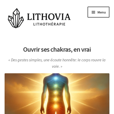
Aller
Aller
Menu
à
au
la
contenu
navigation
Guides
Ouvrir ses chakras, en vrai
Les pierres
Des gestes simples, une écoute honnête: le corps rouvre la
Signes Astrologiques
voie.
Les Chakras
Conseils et actu
Questions
Voyance Gratuite