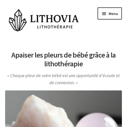
Aller
Aller
Menu
à
au
la
contenu
navigation
Guides
Apaiser les pleurs de bébé grâce à la
Les pierres
lithothérapie
Signes Astrologiques
Chaque pleur de votre bébé est une opportunité d'écoute et
Les Chakras
de connexion.
Conseils et actu
Questions
Voyance Gratuite