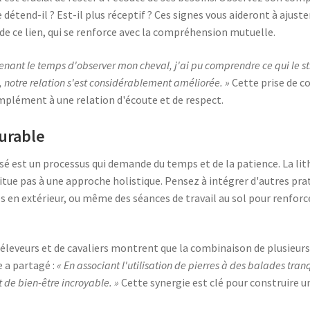
se détend-il ? Est-il plus réceptif ? Ces signes vous aideront à ajus
e ce lien, qui se renforce avec la compréhension mutuelle.
renant le temps d'observer mon cheval, j'ai pu comprendre ce qui le st
es, notre relation s'est considérablement améliorée. »
Cette prise de c
mplément à une relation d'écoute et de respect.
Durable
sé est un processus qui demande du temps et de la patience. La li
titue pas à une approche holistique. Pensez à intégrer d'autres pr
 en extérieur, ou même des séances de travail au sol pour renforce
eveurs et de cavaliers montrent que la combinaison de plusieurs
e a partagé :
« En associant l'utilisation de pierres à des balades tranq
 de bien-être incroyable. »
Cette synergie est clé pour construire un