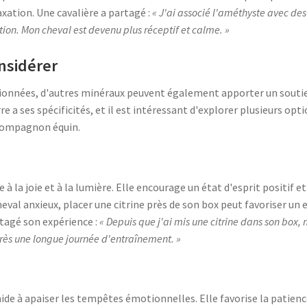
laxation. Une cavalière a partagé :
« J'ai associé l'améthyste avec de
ion. Mon cheval est devenu plus réceptif et calme. »
nsidérer
tionnées, d'autres minéraux peuvent également apporter un soutie
re a ses spécificités, et il est intéressant d'explorer plusieurs opt
 compagnon équin.
 à la joie et à la lumière. Elle encourage un état d'esprit positif et
eval anxieux, placer une citrine près de son box peut favoriser un
rtagé son expérience :
« Depuis que j'ai mis une citrine dans son box
ès une longue journée d'entraînement. »
aide à apaiser les tempêtes émotionnelles. Elle favorise la patience 