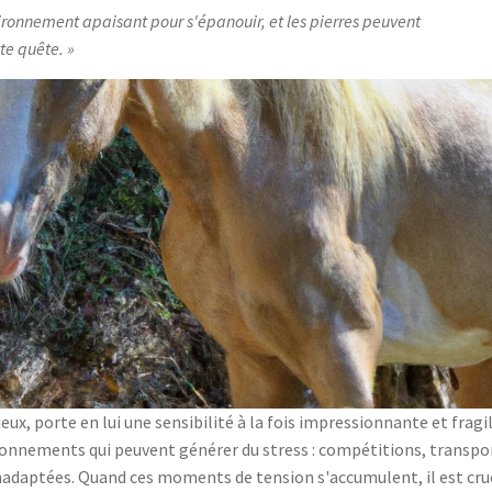
ronnement apaisant pour s'épanouir, et les pierres peuvent
tte quête.
ux, porte en lui une sensibilité à la fois impressionnante et fragi
ronnements qui peuvent générer du stress : compétitions, transpo
adaptées. Quand ces moments de tension s'accumulent, il est cruc