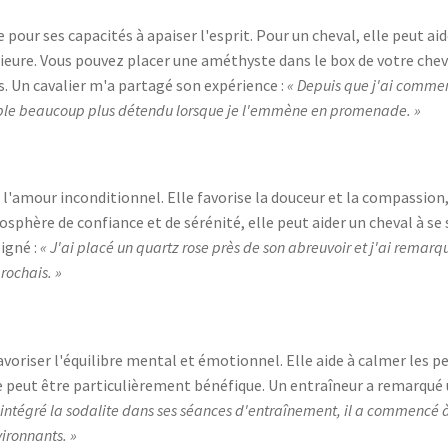
pour ses capacités à apaiser l'esprit. Pour un cheval, elle peut aide
rieure. Vous pouvez placer une améthyste dans le box de votre cheval
 Un cavalier m'a partagé son expérience :
« Depuis que j'ai comme
ble beaucoup plus détendu lorsque je l'emmène en promenade. »
e l'amour inconditionnel. Elle favorise la douceur et la compassion
osphère de confiance et de sérénité, elle peut aider un cheval à se 
igné :
« J'ai placé un quartz rose près de son abreuvoir et j'ai remar
rochais. »
avoriser l'équilibre mental et émotionnel. Elle aide à calmer les 
re peut être particulièrement bénéfique. Un entraîneur a remarqué
r intégré la sodalite dans ses séances d'entraînement, il a commencé 
vironnants. »