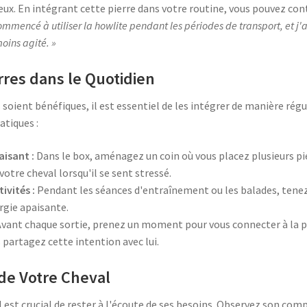
eux. En intégrant cette pierre dans votre routine, vous pouvez con
commencé à utiliser la howlite pendant les périodes de transport, et 
ins agité. »
rres dans le Quotidien
s soient bénéfiques, il est essentiel de les intégrer de manière régu
atiques :
aisant :
Dans le box, aménagez un coin où vous placez plusieurs pie
otre cheval lorsqu'il se sent stressé.
ivités :
Pendant les séances d'entraînement ou les balades, tenez
rgie apaisante.
vant chaque sortie, prenez un moment pour vous connecter à la pie
 partagez cette intention avec lui.
 de Votre Cheval
il est crucial de rester à l'écoute de ses besoins. Observez son c