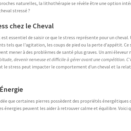
proches naturelles, la lithothérapie se révèle être une option inté
heval stressé ?
ss chez le Cheval
il est essentiel de saisir ce que le stress représente pour un cheval
els que l'agitation, les coups de pied ou la perte d'appétit. Ce so
ent mener à des problèmes de santé plus graves. Un ami éleveur m'
bitude, devenir nerveuse et difficile à gérer avant une compétition. C'é
int le stress peut impacter le comportement d'un cheval et la relat
 Énergie
'idée que certaines pierres possèdent des propriétés énergétiques 
es énergies peuvent les aider à retrouver calme et équilibre. Voici