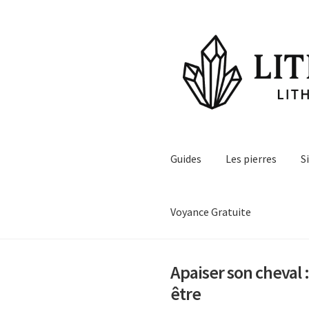
Aller
Aller
à
au
la
contenu
navigation
Guides
Les pierres
S
Voyance Gratuite
Apaiser son cheval :
être